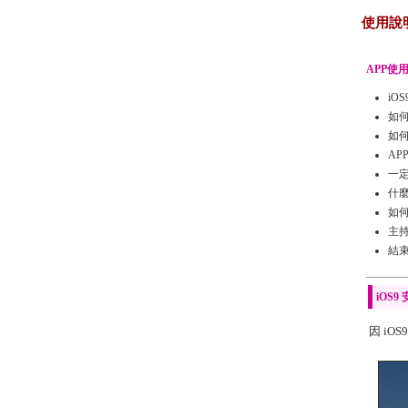
使用說
APP使
iO
如
如
AP
一
什
如
主
結
iOS
因 i